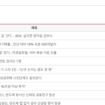
제목
길’ 간다… IBM, 실리콘 양자칩 승부수
분기매출…전년 대비 18% 오른 900억달러
사용' 뜬다…이큐글로벌, 서버 복원 사업 진출
전담 검사는 1명
기 고작 3건…“신규 수사는 꿈도 못 꿔”
체 성공위해 시민단체도 힘모은다
 40조원 이상 투자"
스, 반도체 방사선 신뢰성 공동연구 맞손
임원진, 반도체 팹 입지 광주 군공항 현지 방문