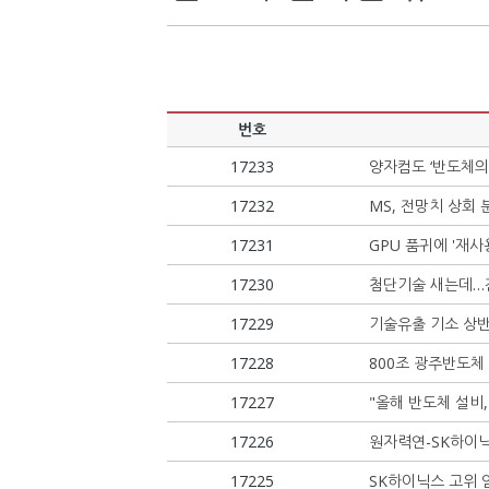
번호
17233
양자컴도 ‘반도체의 
17232
MS, 전망치 상회 
17231
GPU 품귀에 '재
17230
첨단기술 새는데…
17229
기술유출 기소 상반
17228
800조 광주반도
17227
"올해 반도체 설비,
17226
원자력연-SK하이닉
17225
SK하이닉스 고위 