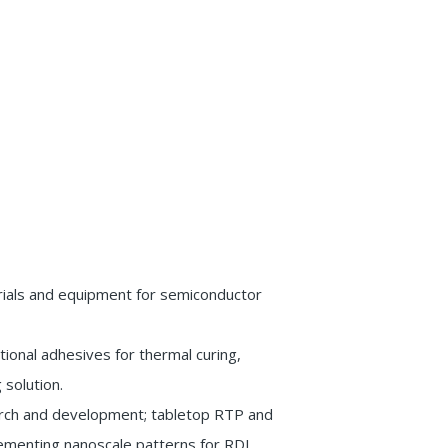
erials and equipment for semiconductor
tional adhesives for thermal curing,
 solution.
earch and development; tabletop RTP and
lementing nanoscale patterns for RDL