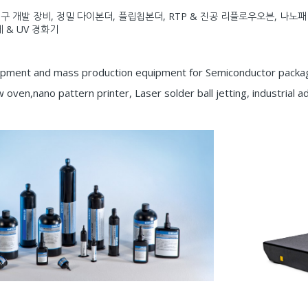
구 개발 장비, 정밀 다이본더, 플립칩본더, RTP & 진공 리플로우오븐, 나
 & UV 경화기
ment and mass production equipment for Semiconductor packagin
oven,nano pattern printer, Laser solder ball jetting, industrial