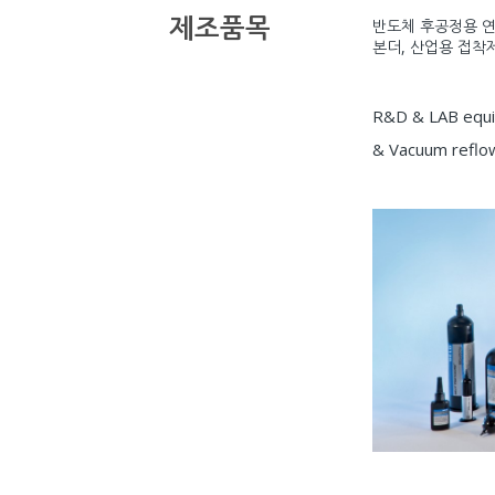
제조품목
반도체 후공정용 연
본더, 산업용 접착제
R&D & LAB equip
& Vacuum reflow 