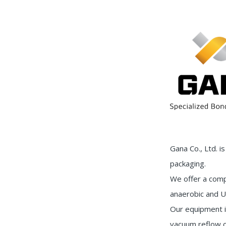
Gana Co., Ltd. 
packaging.
We offer a compr
anaerobic and UV
Our equipment i
vacuum reflow o