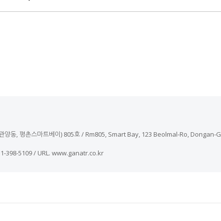
 평촌스마트베이) 805호 / Rm805, Smart Bay, 123 Beolmal-Ro, Dongan-Gu, A
-31-398-5109 / URL. www.ganatr.co.kr