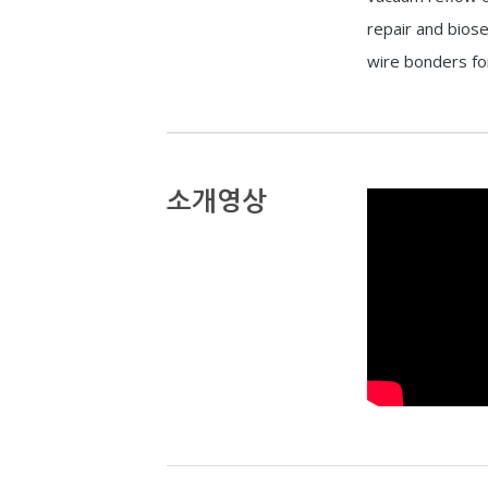
repair and bios
wire bonders fo
소개영상