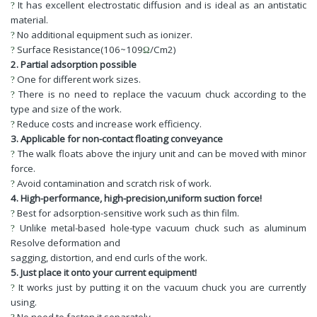
It has excellent electrostatic diffusion and is ideal as an antistatic
?
material.
No additional equipment such as ionizer.
?
Surface Resistance(106~109
/Cm2)
?
Ω
2. Partial adsorption possible
One for different work sizes.
?
There is no need to replace the vacuum chuck according to the
?
type and size of the work.
Reduce costs and increase work efficiency.
?
3. Applicable for non-contact floating conveyance
The walk floats above the injury unit and can be moved with minor
?
force.
Avoid contamination and scratch risk of work.
?
4. High-performance, high-precision,uniform suction force!
Best for adsorption-sensitive work such as thin film.
?
Unlike metal-based hole-type vacuum chuck such as aluminum
?
Resolve deformation and
sagging, distortion, and end curls of the work.
5. Just place it onto your current equipment!
It works just by putting it on the vacuum chuck you are currently
?
using.