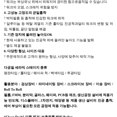
? 워크는 부상유닛 위에서 띄워지며 경미한 힘으로움직일 수 있습니다
.
? 워크의 오염
,
스크래치 위험을 방지
4.
고성능 고정도의 균일흡착
? 박막필름 등 흡착에 민감한 워크에 최적
? 알루미늄 등 메탈 계열의 기존 홀타입 진공척과달리 워크의 변형 및 처
짐
,
뒤틀림
,
끝단 말림을 해결
5.
기존 장치에 올려만 놓아도
OK
? 현재 사용하고 있는 진공척 위에 올려만 놓아도
기능을 발휘
? 별도 체결 불필요
6.
다양한 형상
,
사이즈 대응
? 주문제작으로 고객이 원하는 형상
,
사양에 맞추어
제작 가능
다공질 세라믹 스테이지 종류
/
/
/
/
평판타입
롤타입
웨이퍼
척
백색타입
투광타입
활용분야
:
검상장비
/
라미네이팅 장비
/
스크라이브 장비
/
이송 장비
/
Roll To Roll
필름
, FMM,
분리막
,
글라스
,
웨이퍼
, PCB
등 제조
,
생산공정 설비에 적용가
능
반도체
,
디스플레이
, 2
차전지
,
태양광 등 제품 생산 설비의 진공 흡착
,
에어 부상이 필요한 모든 공정에
적용 가능합니다
.
“
Clean Dash
” 이물 제거
/
보호필름 박리
Roller