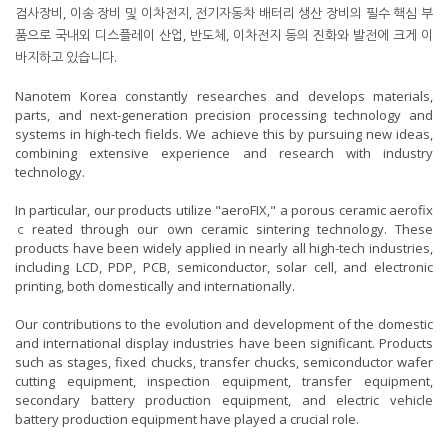
검사장비, 이송 장비 및 이차전지, 전기자동차 배터리 생산 장비의 필수 핵심 부
품으로 국내외 디스플레이 산업, 반도체, 이차전지 등의 진화와 발전에 크게 이
바지하고 있습니다.
Nanotem Korea constantly researches and develops materials,
parts, and next-generation precision processing technology and
systems in high-tech fields. We achieve this by pursuing new ideas,
combining extensive experience and research with industry
technology.
In particular, our products utilize "aeroFIX," a porous ceramic aerofix
ｃreated through our own ceramic sintering technology. These
products have been widely applied in nearly all high-tech industries,
including LCD, PDP, PCB, semiconductor, solar cell, and electronic
printing, both domestically and internationally.
Our contributions to the evolution and development of the domestic
and international display industries have been significant. Products
such as stages, fixed chucks, transfer chucks, semiconductor wafer
cutting equipment, inspection equipment, transfer equipment,
secondary battery production equipment, and electric vehicle
battery production equipment have played a crucial role.