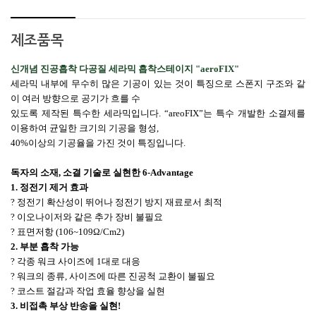
제조품목
신개념 진공흡착 다공질 세라믹 흡착스테이지
"aeroFIX"
세라믹 내부에 무수히 많은 기공이 있는 것이 특징으로 스폰지 구조와 같
이 여러 방향으로 공기가 흐를 수
있도록 제작된 특수한 세라믹입니다
.
“
areoFIX
”는 특수 개발한 소결제를
이용하여 균일한 크기의 기공을 형성
,
40%
이상의 기공율을 가진 것이 특징입니다
.
독자의 소재
,
소결 기술로 실현한
6-Advantage
1.
정전기 제거 효과
? 정전기 확산성이 뛰어나 정전기 방지 재료로서 최적
? 이오나이저와 같은 추가 장비 불필요
? 표면저항
(106~109
Ω
/Cm2)
2.
부분 흡착 가능
? 각종 워크 사이즈에
1
대로 대응
? 워크의 종류
,
사이즈에 따른 진공척 교환이 불필요
? 코스트 절감과 작업 효율 향상을 실현
3.
비접촉 부상 반송을 실현
!