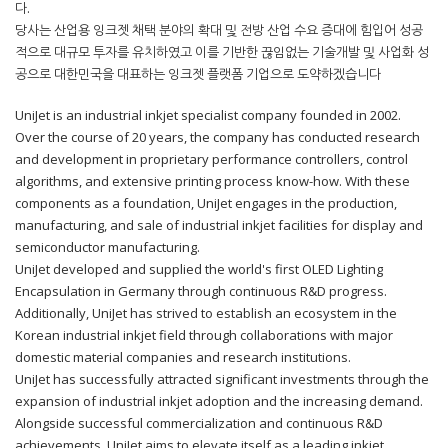
다.
당사는 산업용 잉크젯 채택 분야의 확대 및 전방 산업 수요 증대에 힘입어 성공
적으로 대규모 투자를 유치하였고 이를 기반한 끊임없는 기술개발 및 사업화 성
공으로 대한민국을 대표하는 잉크젯 플랫폼 기업으로 도약하겠습니다
UniJet is an industrial inkjet specialist company founded in 2002.
Over the course of 20 years, the company has conducted research
and development in proprietary performance controllers, control
algorithms, and extensive printing process know-how. With these
components as a foundation, UniJet engages in the production,
manufacturing, and sale of industrial inkjet facilities for display and
semiconductor manufacturing.
UniJet developed and supplied the world's first OLED Lighting
Encapsulation in Germany through continuous R&D progress.
Additionally, UniJet has strived to establish an ecosystem in the
Korean industrial inkjet field through collaborations with major
domestic material companies and research institutions.
UniJet has successfully attracted significant investments through the
expansion of industrial inkjet adoption and the increasing demand.
Alongside successful commercialization and continuous R&D
achievements, UniJet aims to elevate itself as a leading inkjet