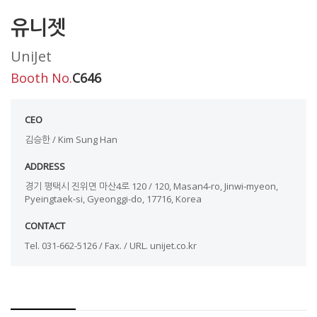
유니젯
UniJet
Booth No.
C646
CEO
김승한 / Kim Sung Han
ADDRESS
경기 평택시 진위면 마산4로 120 / 120, Masan4-ro, Jinwi-myeon,
Pyeingtaek-si, Gyeonggi-do, 17716, Korea
CONTACT
Tel. 031-662-5126 / Fax. / URL. unijet.co.kr