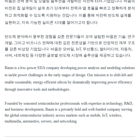
바움은 전력 분석 및 모델링 솔루션을 개발하는 저전력
EDA
기업입니다
.
바움의
비전은 칩 설계팀이 설계 초기 단계부터 전력과 열 효율을 빠르고 정확하게 분석
하고 최적화할 수 있도록 지원하는 것입니다
.
이를 통해 저전력 반도체 설계를
실현하고
,
지속 가능한 실리콘 시대를 열어가고자 합니다
.
반도체 분야에서 풍부한 경험을 갖춘 전문가들이 모여 설립한 바움은 기술
,
연구
개발
,
그리고 비즈니스 전략에 대한 깊은 전문성을 기반으로 안정적인 재무 구조
를 갖춘 비상장 기업입니다
.
바움은 모바일
, IoT,
무선통신
,
멀티미디어
,
자동차
,
서버
,
네트워킹 등 다양한 글로벌 반도체 시장에 솔루션을 제공하고 있습니다
.
Baum is a low-power EDA company developing power analysis and modeling solutions
to tackle power challenges in the early stages of design. Our mission is to shift-left and
enable sustainable, energy-efficient silicon by dramatically improving power efficiency
through innovative tools and methodologies.
Founded by seasoned semiconductor professionals with expertise in technology, R&D,
and business development, Baum is a privately held and well-funded company serving
the global semiconductor industry across markets such as mobile, IoT, wireless,
multimedia, automotive, servers, and networking.