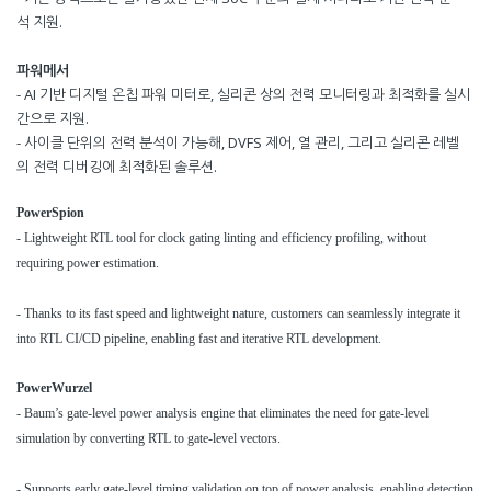
석 지원.
파워메서
- AI 기반 디지털 온칩 파워 미터로, 실리콘 상의 전력 모니터링과 최적화를 실시
간으로 지원.
- 사이클 단위의 전력 분석이 가능해, DVFS 제어, 열 관리, 그리고 실리콘 레벨
의 전력 디버깅에 최적화된 솔루션.
PowerSpion
- Lightweight RTL tool for clock gating linting and efficiency profiling, without
requiring power estimation.
- Thanks to its fast speed and lightweight nature, customers can seamlessly integrate it
into RTL CI/CD pipeline, enabling fast and iterative RTL development.
PowerWurzel
- Baum’s gate-level power analysis engine that eliminates the need for gate-level
simulation by converting RTL to gate-level vectors.
- Supports early gate-level timing
validation on top of power analysis, enabling detection