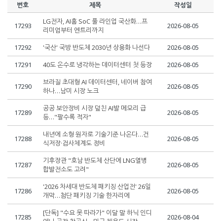
번호
제목
작성일
LG전자, AI홈 SoC 풀 라인업 국산화…프
17293
2026-08-05
리미엄부터 엔트리까지
17292
'국산' 국방 반도체 2030년 상용화 나선다
2026-08-05
17291
40도 온수로 냉각하는 데이터센터 첫 등장
2026-08-05
브라질 초대형 AI 데이터센터, 네이버 참여
17290
2026-08-05
하나…남미 시장 노크
공공 보안장비 시장 덮친 AI발 메모리 급
17289
2026-08-05
등…"팔수록 적자"
내년에 소형 원자로 기술기준 나온다…건
17288
2026-08-05
식저장·검사체계도 정비
기후장관 "호남 반도체 산단에 LNG열병
17287
2026-08-05
합발전소도 고려"
'2026 차세대 반도체 패키징 산업전' 26일
17286
2026-08-05
개막…첨단 패키징 기술 한자리에
[단독] "수요 못 따라가" 이달 말 하닉 인디
17285
2026-08-04