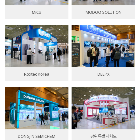
MiCo
MODOO SOLUTION
Roxtec Korea
DEEPX
DONGJIN SEMICHEM
강원특별자치도