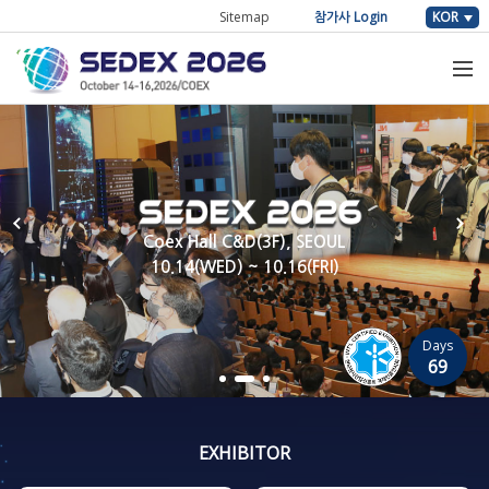
Sitemap
참가사 Login
KOR
Coex Hall C&D(3F), SEOUL
10.14(WED) ~ 10.16(FRI)
Days
69
EXHIBITOR