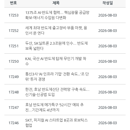
번호
제목
작성일
1375조 AI·반도체 협력… 핵심광물 공급망
17253
2026-08-03
확보·에너지 수입원 다변화
세계 최대 반도체 중고장비·부품 마켓, 용
17252
2026-08-03
인서 문 연다
두산, SK실트론 2.3조원에 인수… 반도체
17251
2026-08-03
보폭 넓힌다
KAI, 국산 AI 반도체 탑재 무인기 개발 착
17250
2026-08-03
수
통신3사 ‘AI 인프라 기업’ 전환 속도...‘조 단
17249
2026-08-03
위’ 투자 경쟁
한전, 호남 반도체산단 전력망 구축 속도…
17248
2026-08-03
신기술·신공법 도입
호남 반도체 메가특구 ‘52시간’ 예외 추
17247
2026-08-03
진…기간제도 4년까지
SKT, 피지컬 AI 스타트업 8곳과 로보틱스
17246
2026-08-03
협업