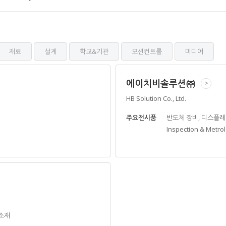
재료
설계
학교&기관
모션컨트롤
미디어
에이치비솔루션㈜
>
HB Solution Co., Ltd.
주요전시품
반도체 장비, 디스플레
Inspection & Metro
/소재